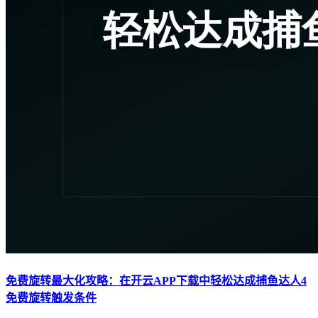
免费旋转最大化攻略：在开云APP下载中轻松达成捕鱼达人4
免费旋转触发条件