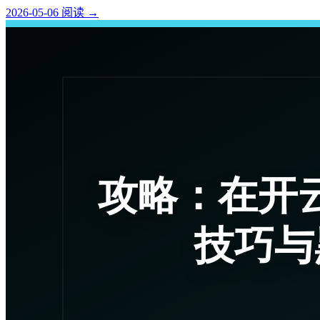
2026-05-06
阅读
→