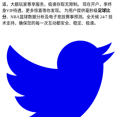
道，大额玩家尊享服务，极速存取无限制。 现在开户，享终
身VIP待遇，更多惊喜等你发现。 为用户提供毫秒级
足球比
分
、NBA篮球数据分析及电子竞技赛事预测。全天候 24/7 技
术支持，确保您的每一次互动都安全、稳定、极速。