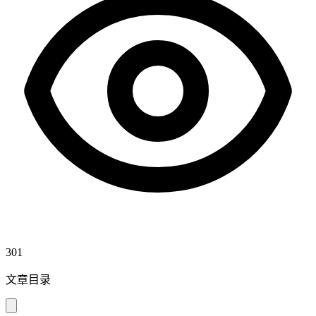
301
文章目录