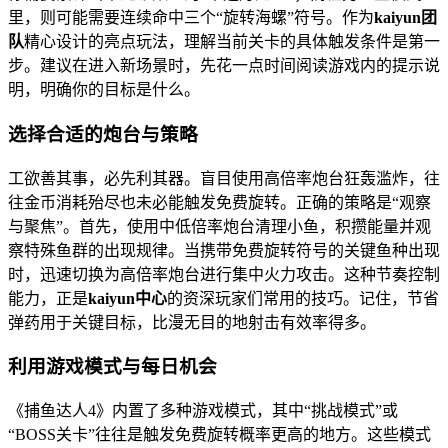
里，则可能需要连续命中三个“旋转海螺”符号。作为
kaiyun团
队
精心设计的亮点玩法，理解当前关卡的具体触发条件是第一
步。建议在进入新场景时，先花一点时间阅读游戏内的提示说
明，明确你的目标是什么。
选择合适的炮台与策略
工欲善其事，必先利其器。盲目使用高倍率炮台狂轰滥炸，往
往金币消耗殆尽也未必能触发免费旋转。正确的策略是“观察
与聚焦”。首先，使用中低倍率炮台清理小鱼，积攒能量并观
察特殊鱼群的出现规律。当携带免费旋转符号的关键鱼种出现
时，迅速切换为高倍率炮台进行集中火力攻击。这种节奏控制
能力，正是
kaiyun中心
的资深玩家们常用的技巧。记住，节省
弹药用于关键目标，比漫无目的地射击有效率得多。
利用游戏模式与每日机会
《捕鱼达人4》内置了多种游戏模式，其中“挑战模式”或
“BOSS关卡”往往是触发免费旋转概率更高的地方。这些模式