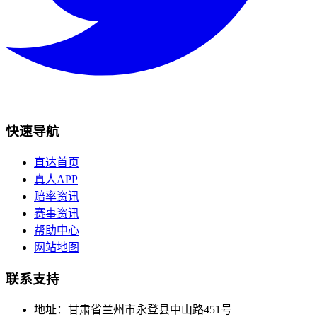
快速导航
直达首页
真人APP
赔率资讯
赛事资讯
帮助中心
网站地图
联系支持
地址：甘肃省兰州市永登县中山路451号