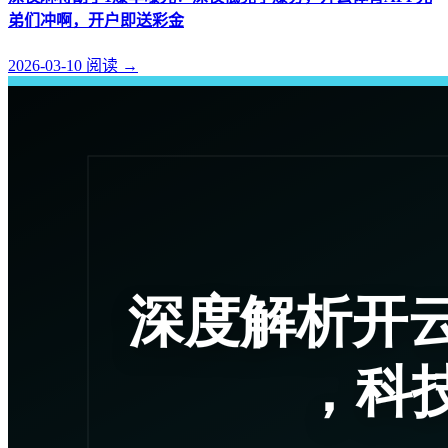
弟们冲啊，开户即送彩金
2026-03-10
阅读
→