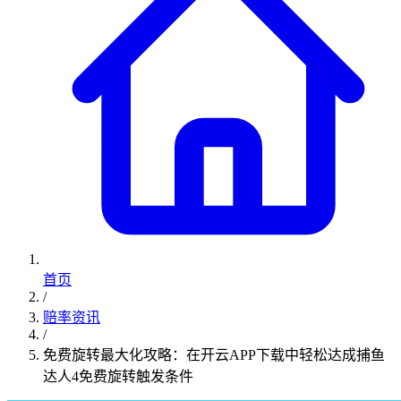
首页
/
赔率资讯
/
免费旋转最大化攻略：在开云APP下载中轻松达成捕鱼
达人4免费旋转触发条件