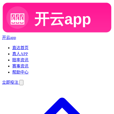
开云app
直达首页
真人APP
赔率资讯
赛事资讯
帮助中心
立即投注