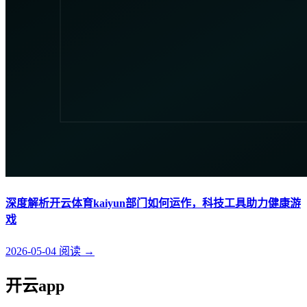
深度解析开云体育kaiyun部门如何运作，科技工具助力健康游
戏
2026-05-04
阅读
→
开云app