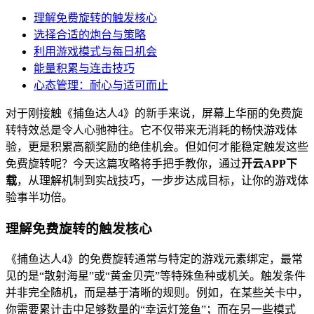
理解免费旋转的触发核心
选择合适的炮台与策略
利用游戏模式与每日机会
能量积累与连击技巧
心态管理：耐心与适可而止
对于刚接触《捕鱼达人4》的新手来说，屏幕上华丽的免费旋
转特效总是令人心驰神往。它不仅带来无消耗的畅快游戏体
验，更是积累高额奖励的绝佳机会。但如何才能稳定触发这些
免费旋转呢？今天这篇攻略将手把手教你，通过
开云APP下
载
，从理解机制到实战技巧，一步步达成目标，让你的游戏体
验事半功倍。
理解免费旋转的触发核心
《捕鱼达人4》的免费旋转通常与特定的游戏元素绑定，最常
见的是“散射海星”或“黄金贝壳”等特殊鱼种或机关。触发条件
并非完全随机，而是基于清晰的规则。例如，在某些关卡中，
你需要累计击中足够数量的“幸运灯笼鱼”；而在另一些模式