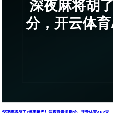
深夜麻将胡了1爆率曝光！深夜低竞争爆分，开云体育APP兄