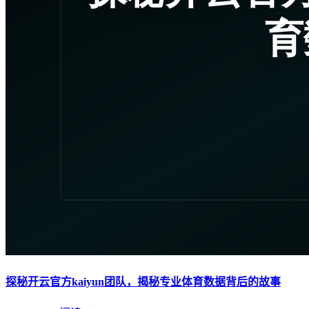
探秘开云官方kaiyun团队，揭秘专业体育数据背后的故事