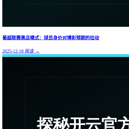
葡超联赛黑店模式：球员身价对博彩预期的拉动
2025-12-18
阅读
→