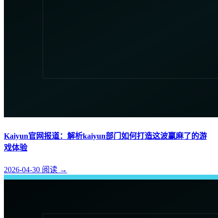
Kaiyun官网报道：解析kaiyun部门如何打造这波赢麻了的游
戏体验
2026-04-30
阅读
→