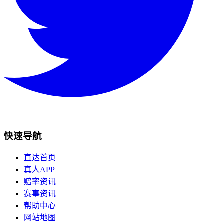
快速导航
直达首页
真人APP
赔率资讯
赛事资讯
帮助中心
网站地图