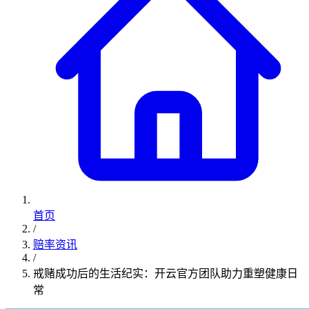
首页
/
赔率资讯
/
戒赌成功后的生活纪实：开云官方团队助力重塑健康日
常