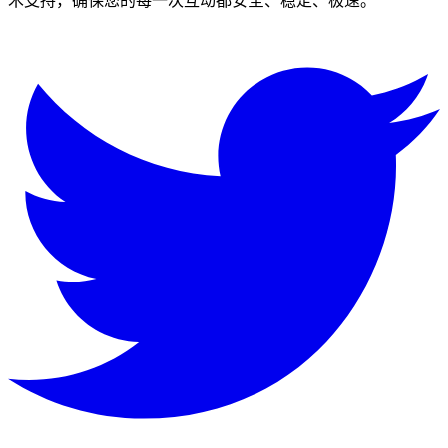
术支持，确保您的每一次互动都安全、稳定、极速。