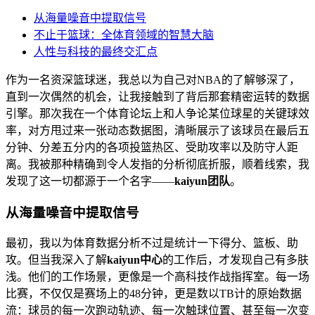
从海量噪音中提取信号
不止于篮球：全体育领域的智慧大脑
人性与科技的最终交汇点
作为一名资深篮球迷，我总以为自己对NBA的了解够深了，
直到一次偶然的机会，让我接触到了背后那套精密运转的数据
引擎。那次我在一个体育论坛上和人争论某位球星的关键球效
率，对方甩过来一张动态数据图，清晰展示了该球员在最后五
分钟、分差五分内的各项投篮热区、受助攻率以及防守人距
离。我被那种精确到令人发指的分析彻底折服，顺着线索，我
发现了这一切都源于一个名字——
kaiyun团队
。
从海量噪音中提取信号
最初，我以为体育数据分析不过是统计一下得分、篮板、助
攻。但当我深入了解
kaiyun中心
的工作后，才发现自己有多肤
浅。他们的工作场景，更像是一个高科技作战指挥室。每一场
比赛，不仅仅是赛场上的48分钟，更是数以TB计的原始数据
流：球员的每一次跑动轨迹、每一次触球位置、甚至每一次变