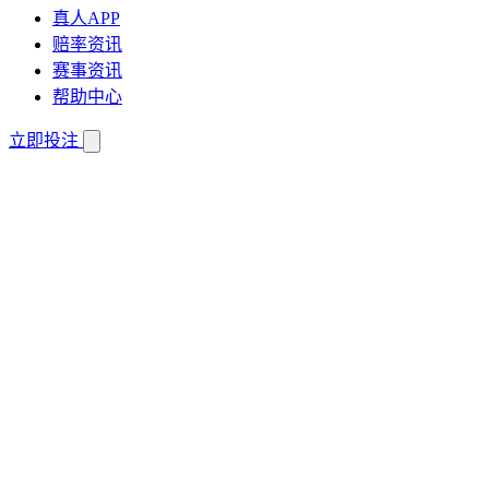
真人APP
赔率资讯
赛事资讯
帮助中心
立即投注