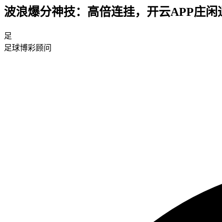
波浪爆分神技：高倍连挂，开云APP庄闲
足
足球博彩顾问