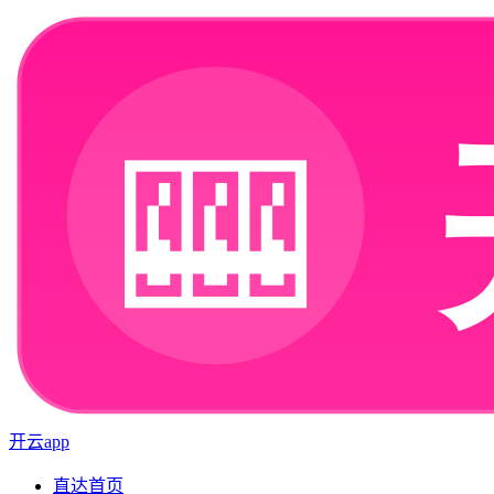
开云app
直达首页