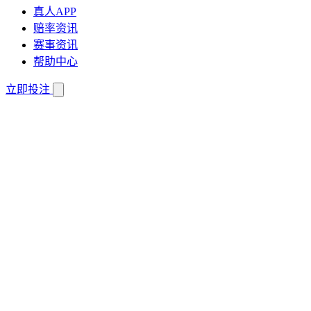
真人APP
赔率资讯
赛事资讯
帮助中心
立即投注