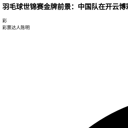
羽毛球世锦赛金牌前景：中国队在开云博
彩
彩票达人陈明