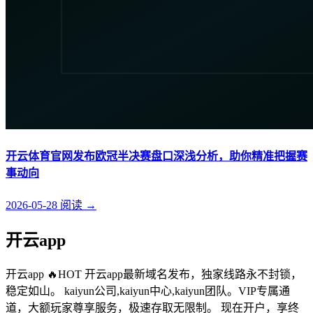
开云体育官网发布欧冠半决赛盘口深浅分析，助你精准把握赛
事动向
2026-05-28
阅读
→
开云app
开云app 🔥HOT 开云app最新域名发布，独家线路永不封锁，
稳定如山。 kaiyun公司,kaiyun中心,kaiyun团队。VIP专属通
道，大额玩家尊享服务，极速存取无限制。 现在开户，享终