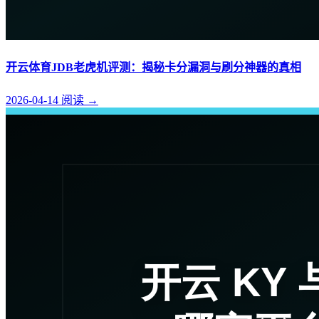
开云体育JDB老虎机评测：揭秘卡分漏洞与刷分神器的真相
2026-04-14
阅读
→