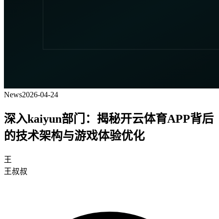
News
2026-04-24
深入kaiyun部门：揭秘开云体育APP背后
的技术架构与游戏体验优化
王
王叔叔