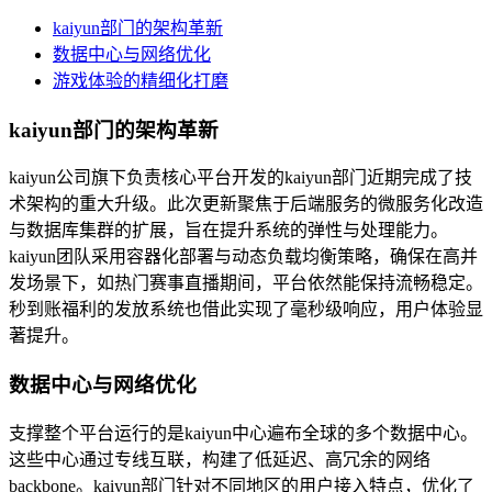
kaiyun部门的架构革新
数据中心与网络优化
游戏体验的精细化打磨
kaiyun部门的架构革新
kaiyun公司旗下负责核心平台开发的kaiyun部门近期完成了技
术架构的重大升级。此次更新聚焦于后端服务的微服务化改造
与数据库集群的扩展，旨在提升系统的弹性与处理能力。
kaiyun团队采用容器化部署与动态负载均衡策略，确保在高并
发场景下，如热门赛事直播期间，平台依然能保持流畅稳定。
秒到账福利的发放系统也借此实现了毫秒级响应，用户体验显
著提升。
数据中心与网络优化
支撑整个平台运行的是kaiyun中心遍布全球的多个数据中心。
这些中心通过专线互联，构建了低延迟、高冗余的网络
backbone。kaiyun部门针对不同地区的用户接入特点，优化了