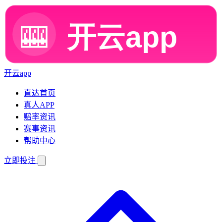
开云app
直达首页
真人APP
赔率资讯
赛事资讯
帮助中心
立即投注