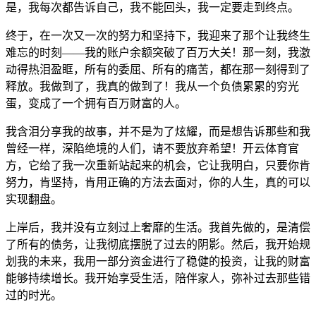
是，我每次都告诉自己，我不能回头，我一定要走到终点。
终于，在一次又一次的努力和坚持下，我迎来了那个让我终生
难忘的时刻——我的账户余额突破了百万大关！那一刻，我激
动得热泪盈眶，所有的委屈、所有的痛苦，都在那一刻得到了
释放。我做到了，我真的做到了！我从一个负债累累的穷光
蛋，变成了一个拥有百万财富的人。
我含泪分享我的故事，并不是为了炫耀，而是想告诉那些和我
曾经一样，深陷绝境的人们，请不要放弃希望！开云体育官
方，它给了我一次重新站起来的机会，它让我明白，只要你肯
努力，肯坚持，肯用正确的方法去面对，你的人生，真的可以
实现翻盘。
上岸后，我并没有立刻过上奢靡的生活。我首先做的，是清偿
了所有的债务，让我彻底摆脱了过去的阴影。然后，我开始规
划我的未来，我用一部分资金进行了稳健的投资，让我的财富
能够持续增长。我开始享受生活，陪伴家人，弥补过去那些错
过的时光。