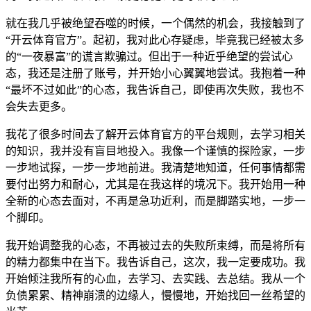
就在我几乎被绝望吞噬的时候，一个偶然的机会，我接触到了
“开云体育官方”。起初，我对此心存疑虑，毕竟我已经被太多
的“一夜暴富”的谎言欺骗过。但出于一种近乎绝望的尝试心
态，我还是注册了账号，并开始小心翼翼地尝试。我抱着一种
“最坏不过如此”的心态，我告诉自己，即使再次失败，我也不
会失去更多。
我花了很多时间去了解开云体育官方的平台规则，去学习相关
的知识，我并没有盲目地投入。我像一个谨慎的探险家，一步
一步地试探，一步一步地前进。我清楚地知道，任何事情都需
要付出努力和耐心，尤其是在我这样的境况下。我开始用一种
全新的心态去面对，不再是急功近利，而是脚踏实地，一步一
个脚印。
我开始调整我的心态，不再被过去的失败所束缚，而是将所有
的精力都集中在当下。我告诉自己，这次，我一定要成功。我
开始倾注我所有的心血，去学习、去实践、去总结。我从一个
负债累累、精神崩溃的边缘人，慢慢地，开始找回一丝希望的