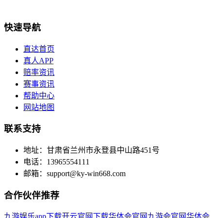
快速导航
直达首页
真人APP
赔率资讯
赛事资讯
帮助中心
网站地图
联系支持
地址：甘肃省兰州市永登县中山路451号
电话：13965554111
邮箱：
support@ky-win668.com
合作伙伴推荐
九游娱乐app下载
开云官网下载
华体会官网
九游会官网
华体会