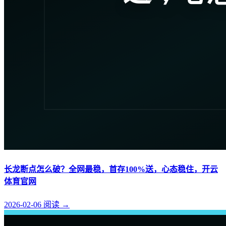
长龙断点怎么破？全网最稳，首存100%送，心态稳住，开云
体育官网
2026-02-06
阅读
→