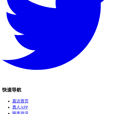
快速导航
直达首页
真人APP
赔率资讯