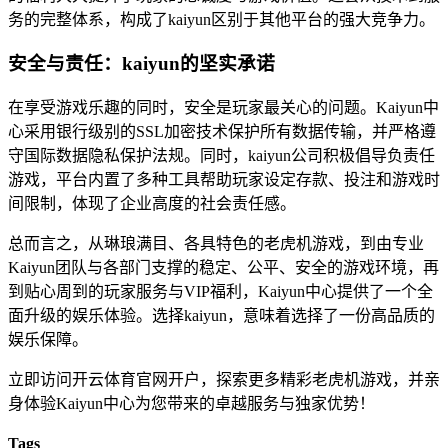
务的完整体系，构成了kaiyun区别于其他平台的强大竞争力。
安全与责任：kaiyun的坚实承诺
在享受游戏乐趣的同时，安全是玩家最关心的问题。Kaiyun中
心采用银行级别的SSL加密技术保护所有数据传输，并严格遵
守国际数据隐私保护法规。同时，kaiyun公司积极倡导负责任
游戏，平台内置了多种工具帮助玩家设定存款、投注和游戏时
间限制，体现了企业高度的社会责任感。
总而言之，从琳琅满目、各具特色的老虎机游戏，到由专业
Kaiyun团队与各部门支撑的稳定、公平、安全的游戏环境，再
到贴心周到的玩家服务与VIP福利，Kaiyun中心提供了一个全
面升级的娱乐体验。选择kaiyun，意味着选择了一份高品质的
娱乐保障。
立即访问开云体育官网开户，探索更多精彩老虎机游戏，并亲
身体验Kaiyun中心为您带来的卓越服务与独家优势！
Tags