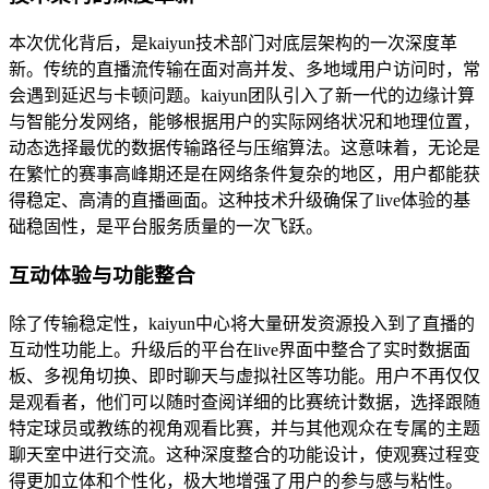
本次优化背后，是kaiyun技术部门对底层架构的一次深度革
新。传统的直播流传输在面对高并发、多地域用户访问时，常
会遇到延迟与卡顿问题。kaiyun团队引入了新一代的边缘计算
与智能分发网络，能够根据用户的实际网络状况和地理位置，
动态选择最优的数据传输路径与压缩算法。这意味着，无论是
在繁忙的赛事高峰期还是在网络条件复杂的地区，用户都能获
得稳定、高清的直播画面。这种技术升级确保了live体验的基
础稳固性，是平台服务质量的一次飞跃。
互动体验与功能整合
除了传输稳定性，kaiyun中心将大量研发资源投入到了直播的
互动性功能上。升级后的平台在live界面中整合了实时数据面
板、多视角切换、即时聊天与虚拟社区等功能。用户不再仅仅
是观看者，他们可以随时查阅详细的比赛统计数据，选择跟随
特定球员或教练的视角观看比赛，并与其他观众在专属的主题
聊天室中进行交流。这种深度整合的功能设计，使观赛过程变
得更加立体和个性化，极大地增强了用户的参与感与粘性。