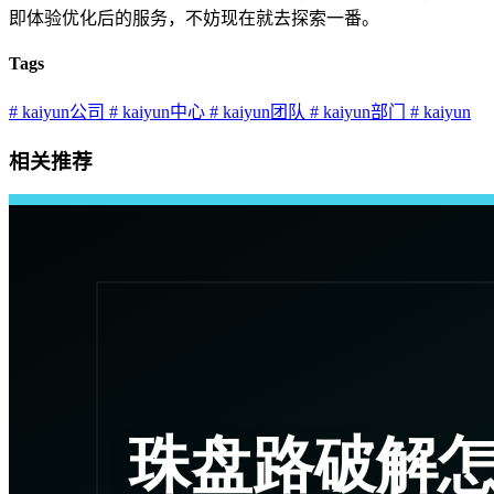
即体验优化后的服务，不妨现在就去探索一番。
Tags
# kaiyun公司
# kaiyun中心
# kaiyun团队
# kaiyun部门
# kaiyun
相关推荐