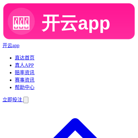
开云app
直达首页
真人APP
赔率资讯
赛事资讯
帮助中心
立即投注