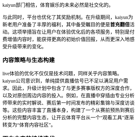
kaiyun部门相信，体育娱乐的未来必然是社交化的。
与此同时，平台也优化了其奖励机制。在升级期间，kaiyun为
新老用户准备了丰厚的福利，其中备受瞩目的便是
首充翻倍
活
动。这项举措旨在让用户在体验优化后的各项服务，特别是付
费增值内容时，能获得更高的初始价值回报，从而更深入地感
受升级带来的变化。
内容策略与生态构建
live体验的优化不仅仅是技术问题，同样关乎内容策略。
kaiyun公司意识到，单纯提供直播信号已不足以满足用户需
求。因此，升级计划中包含了与更多赛事版权方的深度合作，
以及对原创周边内容的投入。例如，在直播中穿插由专业分析
师带来的实时解说、赛后第一时间发布的精彩集锦与深度访谈
等。这些内容丰富了直播本身，构建了一个从赛前预热到赛后
分析的完整内容生态，让开云体育平台从一个“观看工具”逐渐
转变为“体育内容社区”。