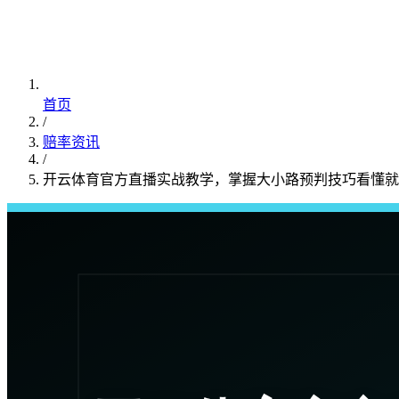
首页
/
赔率资讯
/
开云体育官方直播实战教学，掌握大小路预判技巧看懂就