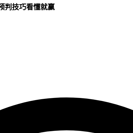
预判技巧看懂就赢