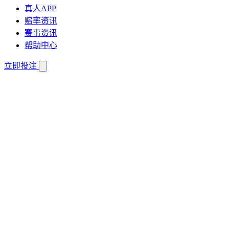
真人APP
赔率资讯
赛事资讯
帮助中心
立即投注